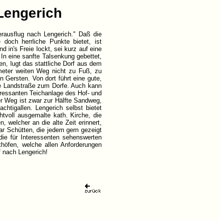
Lengerich
rausflug nach Lengerich." Daß die
och herrliche Punkte bietet, ist
 in's Freie lockt, sei kurz auf eine
In eine sanfte Talsenkung gebettet,
, lugt das stattliche Dorf aus dem
meter weiten Weg nicht zu Fuß, zu
n Gersten. Von dort führt eine gute,
ge Landstraße zum Dorfe. Auch kann
eressanten Teichanlage des Hof- und
r Weg ist zwar zur Hälfte Sandweg,
chtigallen. Lengerich selbst bietet
htvoll ausgemalte kath. Kirche, die
, welcher an die alte Zeit erinnert,
ar Schütten, die jedem gern gezeigt
die für Interessenten sehenswerten
höfen, welche allen Anforderungen
f nach Lengerich!