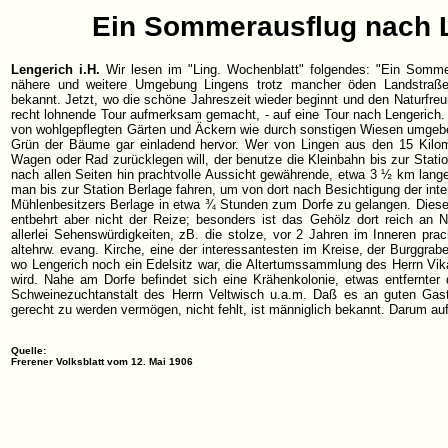
Ein Sommerausflug nach 
Lengerich i.H.
Wir lesen im "Ling. Wochenblatt" folgendes: "Ein Somme
nähere und weitere Umgebung Lingens trotz mancher öden Landstraße d
bekannt. Jetzt, wo die schöne Jahreszeit wieder beginnt und den Naturfreund
recht lohnende Tour aufmerksam gemacht, - auf eine Tour nach Lengerich. 
von wohlgepflegten Gärten und Äckern wie durch sonstigen Wiesen umgeben
Grün der Bäume gar einladend hervor. Wer von Lingen aus den 15 Kilo
Wagen oder Rad zurücklegen will, der benutze die Kleinbahn bis zur Statio
nach allen Seiten hin prachtvolle Aussicht gewährende, etwa 3 ½ km lan
man bis zur Station Berlage fahren, um von dort nach Besichtigung der int
Mühlenbesitzers Berlage in etwa ¾ Stunden zum Dorfe zu gelangen. Diese
entbehrt aber nicht der Reize; besonders ist das Gehölz dort reich an Na
allerlei Sehenswürdigkeiten, zB. die stolze, vor 2 Jahren im Inneren prac
altehrw. evang. Kirche, eine der interessantesten im Kreise, der Burggraben
wo Lengerich noch ein Edelsitz war, die Altertumssammlung des Herrn Vik
wird. Nahe am Dorfe befindet sich eine Krähenkolonie, etwas entfernter 
Schweinezuchtanstalt des Herrn Veltwisch u.a.m. Daß es an guten Gast
gerecht zu werden vermögen, nicht fehlt, ist männiglich bekannt. Darum au
Quelle:
Frerener Volksblatt vom 12. Mai 1906
Quelle: www.heimatarchiv.de