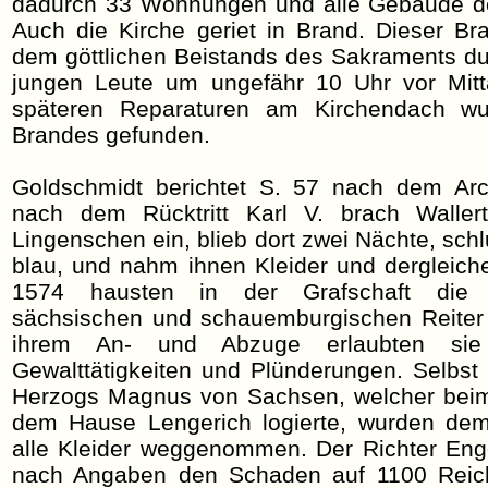
dadurch 33 Wohnungen und alle Gebäude de
Auch die Kirche geriet in Brand. Dieser Br
dem göttlichen Beistands des Sakraments dur
jungen Leute um ungefähr 10 Uhr vor Mitta
späteren Reparaturen am Kirchendach wu
Brandes gefunden.
Goldschmidt berichtet S. 57 nach dem Arc
nach dem Rücktritt Karl V. brach Waller
Lingenschen ein, blieb dort zwei Nächte, sch
blau, und nahm ihnen Kleider und dergleich
1574 hausten in der Grafschaft die b
sächsischen und schauemburgischen Reiter
ihrem An- und Abzuge erlaubten sie
Gewalttätigkeiten und Plünderungen. Selbst
Herzogs Magnus von Sachsen, welcher beim 
dem Hause Lengerich logierte, wurden dem 
alle Kleider weggenommen. Der Richter Enge
nach Angaben den Schaden auf 1100 Reichs