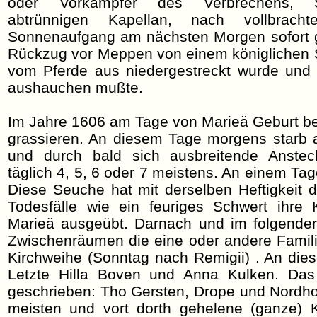
oder Vorkämpfer des Verbrechens, 
abtrünnigen Kapellan, nach vollbrac
Sonnenaufgang am nächsten Morgen sofort ge
Rückzug vor Meppen von einem königlichen So
vom Pferde aus niedergestreckt wurde und 
aushauchen mußte.
Im Jahre 1606 am Tage von Marieä Geburt be
grassieren. An diesem Tage morgens starb a
und durch bald sich ausbreitende Anstec
täglich 4, 5, 6 oder 7 meistens. An einem Ta
Diese Seuche hat mit derselben Heftigkeit 
Todesfälle wie ein feuriges Schwert ihre 
Marieä ausgeübt. Darnach und im folgende
Zwischenräumen die eine oder andere Familie 
Kirchweihe (Sonntag nach Remigii) . An die
Letzte Hilla Boven und Anna Kulken. Das 
geschrieben: Tho Gersten, Drope und Nordho
meisten und vort dorth gehelene (ganze) 