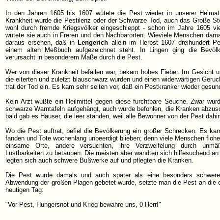
In den Jahren 1605 bis 1607 wütete die Pest wieder in unserer Heimat
Krankheit wurde die Pestilenz oder der Schwarze Tod, auch das Große Ste
wohl durch fremde Kriegsvölker eingeschleppt - schon im Jahre 1605 vi
wütete sie auch in Freren und den Nachbarorten. Wieviele Menschen dama
daraus ersehen, daß in
Lengerich
allein im Herbst 1607 dreihundert Pe
einem alten Meßbuch aufgezeichnet steht. In Lingen ging die Bevöl
verursacht in besonderem Maße durch die Pest.
Wer von dieser Krankheit befallen war, bekam hohes Fieber. Im Gesicht u
die eiterten und zuletzt blauschwarz wurden und einen widerwärtigen Geruch 
trat der Tod ein. Es kam sehr selten vor, daß ein Pestkranker wieder gesun
Kein Arzt wußte ein Heilmittel gegen diese furchtbare Seuche. Zwar wu
schwarze Warntafeln aufgehängt, auch wurde befohlen, die Kranken abzuson
bald gab es Häuser, die leer standen, weil alle Bewohner von der Pest dahin
Wo die Pest auftrat, befiel die Bevölkerung ein großer Schrecken. Es ka
fanden und Tote wochenlang unbeerdigt blieben; denn viele Menschen flohe
einsame Orte, andere versuchten, ihre Verzweifelung durch unmä
Lustbarkeiten zu betäuben. Die meisten aber wandten sich hilfesuchend an 
legten sich auch schwere Bußwerke auf und pflegten die Kranken.
Die Pest wurde damals und auch später als eine besonders schwer
Abwendung der großen Plagen gebetet wurde, setzte man die Pest an die er
heutigen Tag:
"Vor Pest, Hungersnot und Krieg bewahre uns, 0 Herr!"