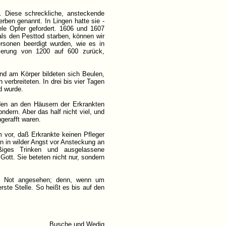
. Diese schreckliche, ansteckende
rben genannt. In Lingen hatte sie -
ele Opfer gefordert. 1606 und 1607
ls den Pesttod starben, können wir
rsonen beerdigt wurden, wie es in
kerung von 1200 auf 600 zurück,
nd am Körper bildeten sich Beulen,
verbreiteten. In drei bis vier Tagen
d wurde.
rden an den Häusern der Erkrankten
dern. Aber das half nicht viel, und
gerafft waren.
m vor, daß Erkrankte keinen Pfleger
n in wilder Angst vor Ansteckung an
ßiges Trinken und ausgelassene
Gott. Sie beteten nicht nur, sondern
e Not angesehen; denn, wenn um
ste Stelle. So heißt es bis auf den
Busche und Wedig