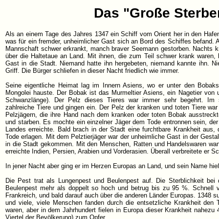
Das "Große Sterbe
Als an einem Tage des Jahres 1347 ein Schiff vom Orient her in den Hafe
was für ein fremder, unheimlicher Gast sich an Bord des Schiffes befand. A
Mannschaft schwer erkrankt, manch braver Seemann gestorben. Nachts kr
über die Haltetaue an Land. Mit ihnen, die zum Teil schwer krank waren,
Gast in die Stadt. Niemand hatte ihn hergebeten, niemand kannte ihn. 
Griff. Die Bürger schliefen in dieser Nacht friedlich wie immer.
Seine eigentliche Heimat lag im Innern Asiens, wo er unter den Bobaks
Mongolei hauste. Der Bobak ist das Murmeltier Asiens, ein Nagetier vo
Schwanzlänge). Der Pelz dieses Tieres war immer sehr begehrt. Im 
zahlreiche Tiere und gingen ein. Der Pelz der kranken und toten Tiere wa
Pelzjägern, die ihre Hand nach dem kranken oder toten Bobak ausstreck
und starben. Es mochte ein einzelner Jäger dem Tode entronnen sein, der
Landes erreichte. Bald brach in der Stadt eine furchtbare Krankheit aus
Tode erlagen. Mit dem Pelztierjäger war der unheimliche Gast in der Gesta
in die Stadt gekommen. Mit den Menschen, Ratten und Handelswaren wand
erreichte Indien, Persien, Arabien und Vorderasien. Überall verbreitete er 
In jener Nacht aber ging er im Herzen Europas an Land, und sein Name hi
Die Pest trat als Lungenpest und Beulenpest auf. Die Sterblichkeit be
Beulenpest mehr als doppelt so hoch und betrug bis zu 95 %. Schnell ver
Frankreich, und bald darauf auch über die anderen Länder Europas. 1348 s
und viele, viele Menschen fanden durch die entsetzliche Krankheit den T
waren, aber in dem Jahrhundert fielen in Europa dieser Krankheit nahezu
Viertel der Bevölkerung) zum Opfer.